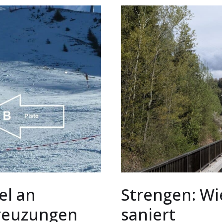
el an
Strengen: Wi
kreuzungen
saniert